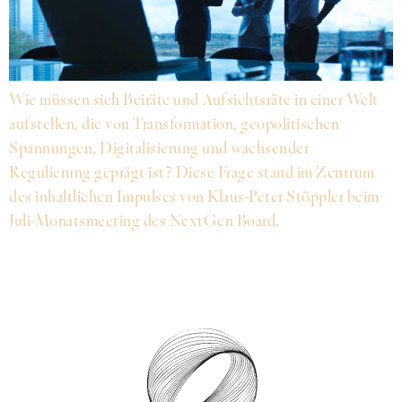
Wie müssen sich Beiräte und Aufsichtsräte in einer Welt
aufstellen, die von Transformation, geopolitischen
Spannungen, Digitalisierung und wachsender
Regulierung geprägt ist? Diese Frage stand im Zentrum
des inhaltlichen Impulses von Klaus-Peter Stöppler beim
Juli-Monatsmeeting des NextGen Board.