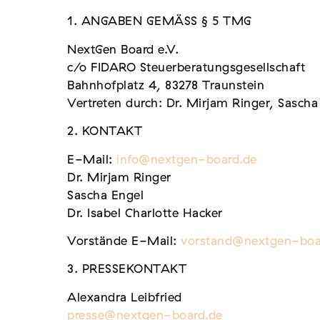
1. ANGABEN GEMÄSS § 5 TMG
NextGen Board e.V.
c/o FIDARO Steuerberatungsgesellschaft
Bahnhofplatz 4, 83278 Traunstein
Vertreten durch: Dr. Mirjam Ringer, Sascha 
2. KONTAKT
E-Mail:
info@nextgen-board.de
Dr. Mirjam Ringer
Sascha Engel
Dr. Isabel Charlotte Hacker
Vorstände E-Mail:
vorstand@nextgen-boa
3. PRESSEKONTAKT
Alexandra Leibfried
presse@nextgen-board.de